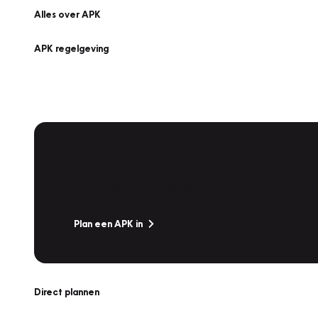
Alles over APK
APK regelgeving
APK Keuring bij Vakgarage!
Is het weer tijd voor de jaarlijkse APK? Ga snel naar V
Plan een APK in
Direct plannen