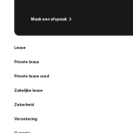
Is uw auto toe aan Onderhoud, Bandenwissel of een Va
Maak een afspraak
Lease
Private lease
Private lease used
Zakelijke lease
Zekerheid
Verzekering