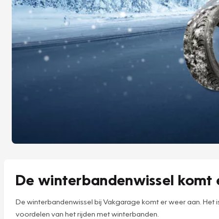
De winterbandenwissel komt 
De winterbandenwissel bij Vakgarage komt er weer aan. Het i
voordelen van het rijden met winterbanden.