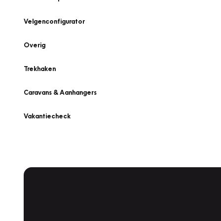
Velgenconfigurator
Overig
Trekhaken
Caravans & Aanhangers
Vakantiecheck
Plan een
Werkplaatsafspraak