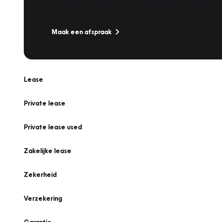
Is uw auto toe aan Onderhoud, Bandenwissel of een Va
Maak een afspraak
Lease
Private lease
Private lease used
Zakelijke lease
Zekerheid
Verzekering