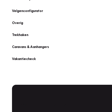
Velgenconfigurator
Overig
Trekhaken
Caravans & Aanhangers
Vakantiecheck
Plan een
Werkplaatsafspraak