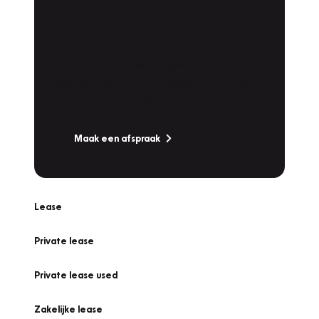
Plan een
Werkplaatsafspraak
Is uw auto toe aan Onderhoud,
Bandenwissel of een Vakantiecheck? Plan
online een afspraak!
Maak een afspraak
Lease
Private lease
Private lease used
Zakelijke lease