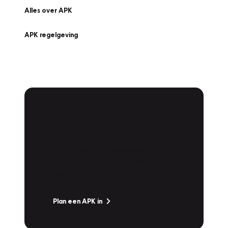
Alles over APK
APK regelgeving
APK Keuring bij
Vakgarage!
Is het weer tijd voor de jaarlijkse APK? Ga
snel naar Vakgarage bij u in de buurt, en ga
zonder zorgen de weg op!
Plan een APK in