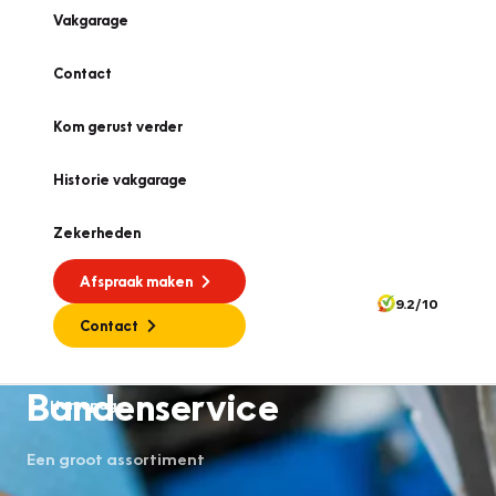
Vakgarage
Contact
Kom gerust verder
Historie vakgarage
Zekerheden
Afspraak maken
9.2/10
Contact
Bandenservice
Homepage
Een groot assortiment