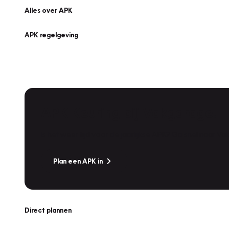
Alles over APK
APK regelgeving
APK Keuring bij Vakgarage!
Is het weer tijd voor de jaarlijkse APK? Ga snel naar V
Plan een APK in
Direct plannen