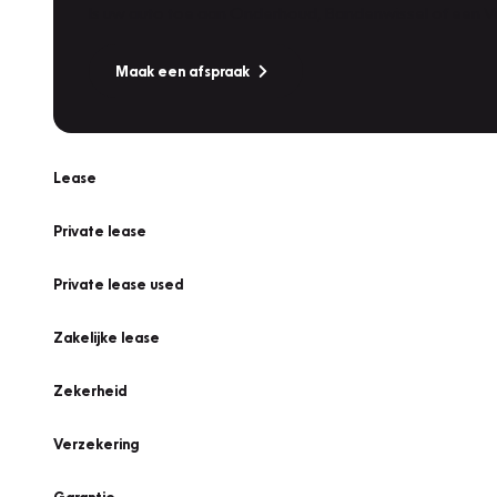
Is uw auto toe aan Onderhoud, Bandenwissel of een Va
Maak een afspraak
Lease
Private lease
Private lease used
Zakelijke lease
Zekerheid
Verzekering