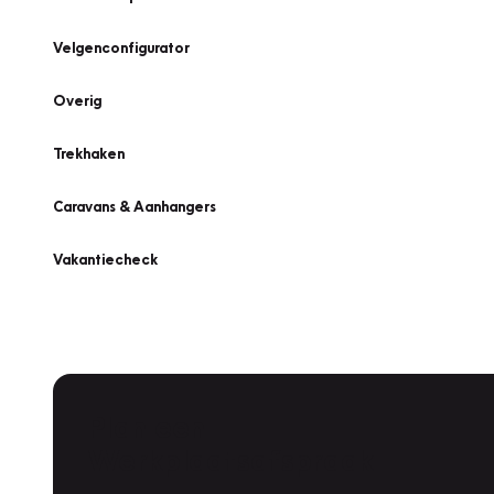
Velgenconfigurator
Overig
Trekhaken
Caravans & Aanhangers
Vakantiecheck
Plan een
Werkplaatsafspraak