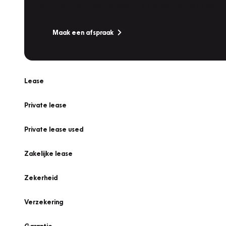
Is uw auto toe aan Onderhoud, Bandenwissel of een Va
Maak een afspraak
Lease
Private lease
Private lease used
Zakelijke lease
Zekerheid
Verzekering