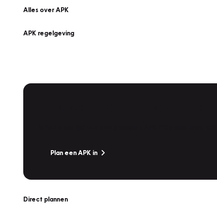
Alles over APK
APK regelgeving
APK Keuring bij Vakgarage!
Is het weer tijd voor de jaarlijkse APK? Ga snel naar V
Plan een APK in
Direct plannen