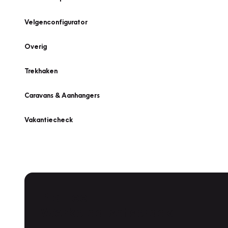
Velgenconfigurator
Overig
Trekhaken
Caravans & Aanhangers
Vakantiecheck
Plan een
Werkplaatsafspraak