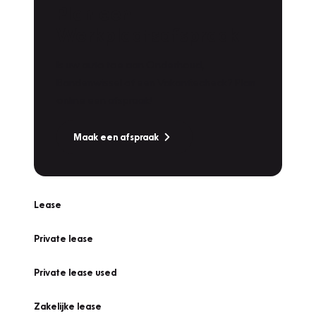
Plan een
Werkplaatsafspraak
Is uw auto toe aan Onderhoud,
Bandenwissel of een Vakantiecheck? Plan
online een afspraak!
Maak een afspraak
Lease
Private lease
Private lease used
Zakelijke lease