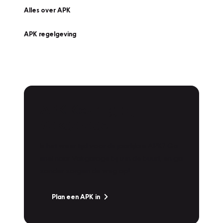
Alles over APK
APK regelgeving
APK Keuring bij
Vakgarage!
Is het weer tijd voor de jaarlijkse APK? Ga
snel naar Vakgarage bij u in de buurt, en ga
zonder zorgen de weg op!
Plan een APK in