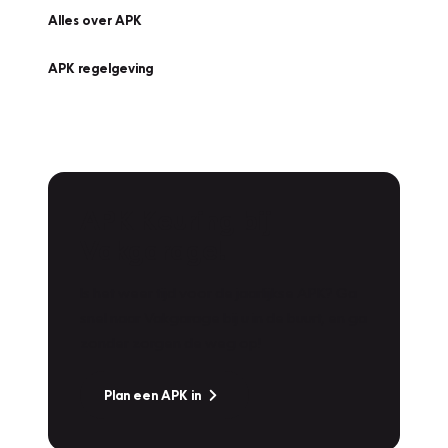
Alles over APK
APK regelgeving
APK Keuring bij
Vakgarage!
Is het weer tijd voor de jaarlijkse APK? Ga
snel naar Vakgarage bij u in de buurt, en ga
zonder zorgen de weg op!
Plan een APK in