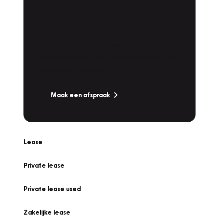
Plan een
Werkplaatsafspraak
Is uw auto toe aan Onderhoud,
Bandenwissel of een Vakantiecheck? Plan
online een afspraak!
Maak een afspraak
Lease
Private lease
Private lease used
Zakelijke lease