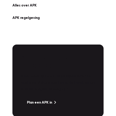
Alles over APK
APK regelgeving
APK Keuring bij
Vakgarage!
Is het weer tijd voor de jaarlijkse APK? Ga
snel naar Vakgarage bij u in de buurt, en ga
zonder zorgen de weg op!
Plan een APK in