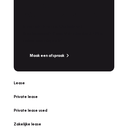
Plan een
Werkplaatsafspraak
Is uw auto toe aan Onderhoud,
Bandenwissel of een Vakantiecheck? Plan
online een afspraak!
Maak een afspraak
Lease
Private lease
Private lease used
Zakelijke lease